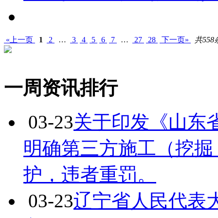
«上一页
1
2
…
3
4
5
6
7
…
27
28
下一页»
共558
一周资讯排行
03-23
关于印发《山东
明确第三方施工（挖掘 / 
护，违者重罚。
03-23
辽宁省人民代表