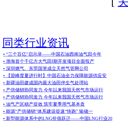
[
同类行业资讯
• “三个百亿”启示录——中国石油西南油气田今年
• 渤海首个千亿方大气田Ⅰ期开发项目全面投产
• 深圳燃气、东莞国资成立天然气管网公司
• 【迎峰度夏进行时】中国石油全力保障能源供应安
• 新疆油田建成国内最大油田伴生气处理站
• 产供储销协同发力 今年以来我国天然气市场运行
• 产供储销协同发力 今年以来我国天然气市场运行
• 油气产区稳产提效 筑牢夏季用气基本盘
• 能源“产供储销”体系建设提速“快跑” 输储一
• 新型能源体系中的LNG价值跃迁——中国LNG行业20