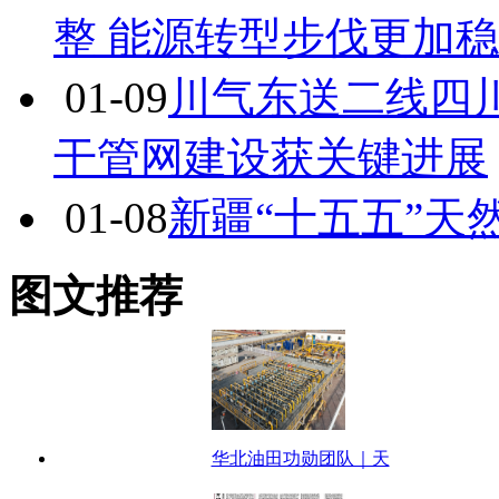
整 能源转型步伐更加
01-09
川气东送二线四
干管网建设获关键进展
01-08
新疆“十五五”天
图文推荐
华北油田功勋团队｜天