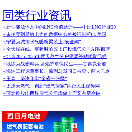
同类行业资讯
• 新型能源体系中的LNG价值跃迁——中国LNG行业20
• 未拍卖到足够电力的数据中心将被强制断电 美国
• 宁夏为城市水气暖桥梁装上“安全阀”
• 全天候在线、零延时响应！广投燃气公司AI客服智
• 北京2025-2026年度天然气分户采暖补贴领取已经
• 以练为战砺精兵 蓝焰护航保民生——甘肃昆仑燃
• 海油工程原董事长、原副总裁同日被查，两人已退
• 王森：坚决守牢“全省一张网”
• 太原天然气：创新“燃气管家”织密民生保障网
• 蓝焰控股山西煤层气公司增储上产又有新突破