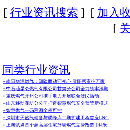
[
行业资讯搜索
] [
加入
[
同类行业资讯
• 南阳华润燃气：闻险而动守初心 履职尽责护万家
• 中石油昆仑燃气有限公司甘肃分公司全力筑牢汛期
• 重庆燃气开州公司携手电力开展联合便民活动
• 山东移动潍坊分公司打造智慧燃气安全监管新模式
• 智慧燃气一码溯源全程可控
• 深圳市天然气储备与调峰库二期扩建工程首座LNG
• 上海试点首个超高层住宅外墙燃气立管改造 144米