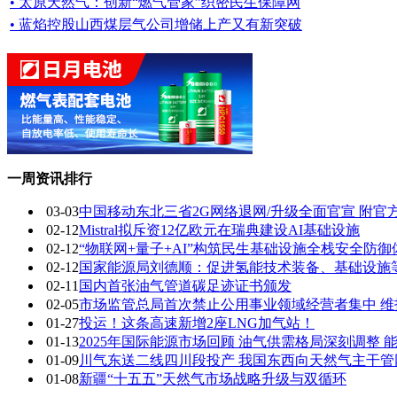
• 太原天然气：创新“燃气管家”织密民生保障网
• 蓝焰控股山西煤层气公司增储上产又有新突破
一周资讯排行
03-03
中国移动东北三省2G网络退网/升级全面官宣 附官
02-12
Mistral拟斥资12亿欧元在瑞典建设AI基础设施
02-12
“物联网+量子+AI”构筑民生基础设施全栈安全防御
02-12
国家能源局刘德顺：促进氢能技术装备、基础设施
02-11
国内首张油气管道碳足迹证书颁发
02-05
市场监管总局首次禁止公用事业领域经营者集中 维
01-27
投运！这条高速新增2座LNG加气站！
01-13
2025年国际能源市场回顾 油气供需格局深刻调整
01-09
川气东送二线四川段投产 我国东西向天然气主干
01-08
新疆“十五五”天然气市场战略升级与双循环