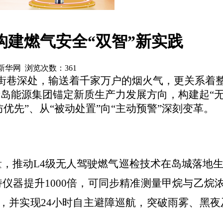
构建燃气安全“双智”新实践
源：新华网 浏览次数：
361
于街巷深处，输送着千家万户的烟火气，更关系着
岛能源集团锚定新质生产力发展方向，构建起“无
优先”、从“被动处置”向“主动预警”深刻变革。
，推动L4级无人驾驶燃气巡检技术在岛城落地生
仪器提升1000倍，可同步精准测量甲烷与乙烷浓
位，并实现24小时自主避障巡航，突破雨雾、黑