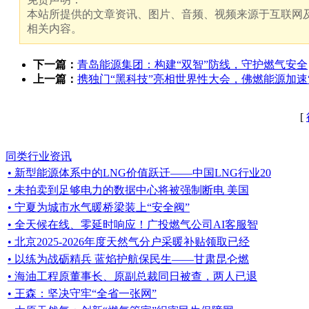
本站所提供的文章资讯、图片、音频、视频来源于互联网及
相关内容。
下一篇：
青岛能源集团：构建“双智”防线，守护燃气安全
上一篇：
携独门“黑科技”亮相世界性大会，佛燃能源加速
[
同类行业资讯
• 新型能源体系中的LNG价值跃迁——中国LNG行业20
• 未拍卖到足够电力的数据中心将被强制断电 美国
• 宁夏为城市水气暖桥梁装上“安全阀”
• 全天候在线、零延时响应！广投燃气公司AI客服智
• 北京2025-2026年度天然气分户采暖补贴领取已经
• 以练为战砺精兵 蓝焰护航保民生——甘肃昆仑燃
• 海油工程原董事长、原副总裁同日被查，两人已退
• 王森：坚决守牢“全省一张网”