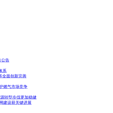
方公告
体系
等全面创新完善
护燃气市场竞争
 能源转型步伐更加稳健
管网建设获关键进展