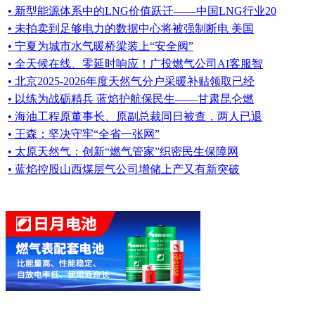
[
行业资讯搜索
] [
加入
[
同类行业资讯
• 新型能源体系中的LNG价值跃迁——中国LNG行业20
• 未拍卖到足够电力的数据中心将被强制断电 美国
• 宁夏为城市水气暖桥梁装上“安全阀”
• 全天候在线、零延时响应！广投燃气公司AI客服智
• 北京2025-2026年度天然气分户采暖补贴领取已经