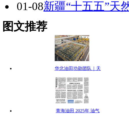
维护燃气市场竞争
01-27
投运！这条高速新
01-13
2025年国际能
整 能源转型步伐更加
01-09
川气东送二线四
干管网建设获关键进展
01-08
新疆“十五五”天
图文推荐