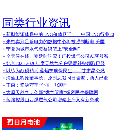
同类行业资讯
• 新型能源体系中的LNG价值跃迁——中国LNG行业20
• 未拍卖到足够电力的数据中心将被强制断电 美国
• 宁夏为城市水气暖桥梁装上“安全阀”
• 全天候在线、零延时响应！广投燃气公司AI客服智
• 北京2025-2026年度天然气分户采暖补贴领取已经
• 以练为战砺精兵 蓝焰护航保民生——甘肃昆仑燃
• 海油工程原董事长、原副总裁同日被查，两人已退
• 王森：坚决守牢“全省一张网”
• 太原天然气：创新“燃气管家”织密民生保障网
• 蓝焰控股山西煤层气公司增储上产又有新突破