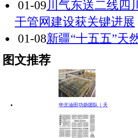
01-09
川气东送二线四
干管网建设获关键进展
01-08
新疆“十五五”天
图文推荐
华北油田功勋团队｜天