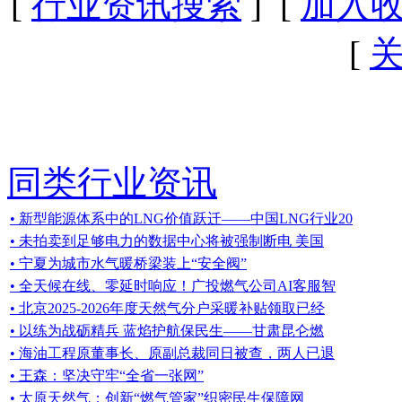
[
行业资讯搜索
] [
加入
[
同类行业资讯
• 新型能源体系中的LNG价值跃迁——中国LNG行业20
• 未拍卖到足够电力的数据中心将被强制断电 美国
• 宁夏为城市水气暖桥梁装上“安全阀”
• 全天候在线、零延时响应！广投燃气公司AI客服智
• 北京2025-2026年度天然气分户采暖补贴领取已经
• 以练为战砺精兵 蓝焰护航保民生——甘肃昆仑燃
• 海油工程原董事长、原副总裁同日被查，两人已退
• 王森：坚决守牢“全省一张网”
• 太原天然气：创新“燃气管家”织密民生保障网