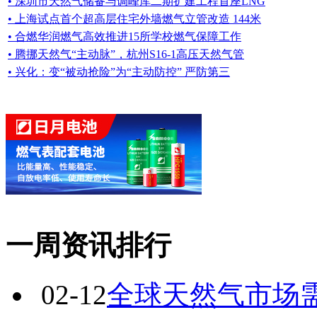
• 深圳市天然气储备与调峰库二期扩建工程首座LNG
• 上海试点首个超高层住宅外墙燃气立管改造 144米
• 合燃华润燃气高效推进15所学校燃气保障工作
• 腾挪天然气“主动脉”，杭州S16-1高压天然气管
• 兴化：变“被动抢险”为“主动防控” 严防第三
一周资讯排行
02-12
全球天然气市场