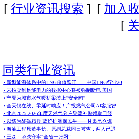
[
行业资讯搜索
] [
加入
[
同类行业资讯
• 新型能源体系中的LNG价值跃迁——中国LNG行业20
• 未拍卖到足够电力的数据中心将被强制断电 美国
• 宁夏为城市水气暖桥梁装上“安全阀”
• 全天候在线、零延时响应！广投燃气公司AI客服智
• 北京2025-2026年度天然气分户采暖补贴领取已经
• 以练为战砺精兵 蓝焰护航保民生——甘肃昆仑燃
• 海油工程原董事长、原副总裁同日被查，两人已退
• 王森：坚决守牢“全省一张网”