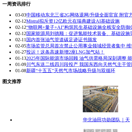
一周资讯排行
03-03
中国移动东北三省2G网络退网/升级全面官宣 附官
02-12
Mistral拟斥资12亿欧元在瑞典建设AI基础设施
02-12
“物联网+量子+AI”构筑民生基础设施全栈安全防御
02-12
国家能源局刘德顺：促进氢能技术装备、基础设施
02-11
国内首张油气管道碳足迹证书颁发
02-05
市场监管总局首次禁止公用事业领域经营者集中 维
01-27
投运！这条高速新增2座LNG加气站！
01-13
2025年国际能源市场回顾 油气供需格局深刻调整
01-09
川气东送二线四川段投产 我国东西向天然气主干
01-08
新疆“十五五”天然气市场战略升级与双循环
图文推荐
华北油田功勋团队｜天