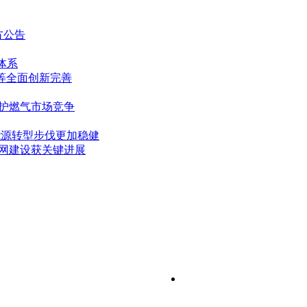
方公告
体系
等全面创新完善
护燃气市场竞争
 能源转型步伐更加稳健
管网建设获关键进展