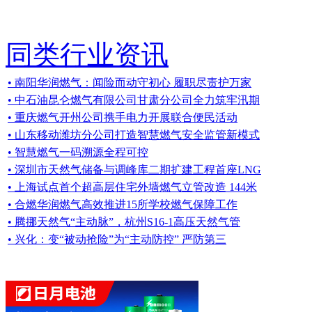
同类行业资讯
• 南阳华润燃气：闻险而动守初心 履职尽责护万家
• 中石油昆仑燃气有限公司甘肃分公司全力筑牢汛期
• 重庆燃气开州公司携手电力开展联合便民活动
• 山东移动潍坊分公司打造智慧燃气安全监管新模式
• 智慧燃气一码溯源全程可控
• 深圳市天然气储备与调峰库二期扩建工程首座LNG
• 上海试点首个超高层住宅外墙燃气立管改造 144米
• 合燃华润燃气高效推进15所学校燃气保障工作
• 腾挪天然气“主动脉”，杭州S16-1高压天然气管
• 兴化：变“被动抢险”为“主动防控” 严防第三