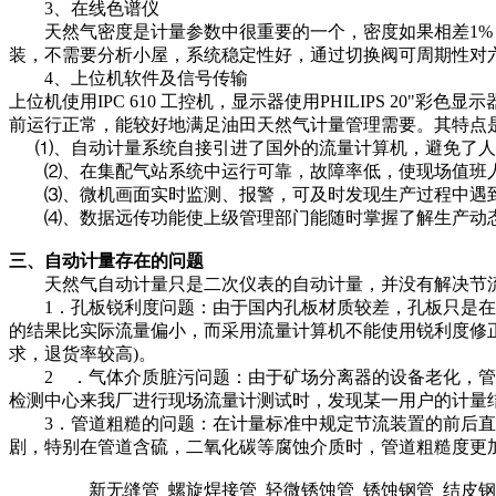
3、在线色谱仪
天然气密度是计量参数中很重要的一个，密度如果相差1%，天
装，不需要分析小屋，系统稳定性好，通过切换阀可周期性对
4、上位机软件及信号传输
上位机使用IPC 610 工控机，显示器使用PHILIPS 20"
前运行正常，能较好地满足油田天然气计量管理需要。其特点
⑴、自动计量系统自接引进了国外的流量计算机，避免了人
⑵、在集配气站系统中运行可靠，故障率低，使现场值班
⑶、微机画面实时监测、报警，可及时发现生产过程中遇到
⑷、数据远传功能使上级管理部门能随时掌握了解生产动态
三、自动计量存在的问题
天然气自动计量只是二次仪表的自动计量，并没有解决节流
1．孔板锐利度问题：由于国内孔板材质较差，孔板只是在最
的结果比实际流量偏小，而采用流量计算机不能使用锐利度修正
求，退货率较高)。
2 ．气体介质脏污问题：由于矿场分离器的设备老化，管线
检测中心来我厂进行现场流量计测试时，发现某一用户的计量结果
3．管道粗糙的问题：在计量标准中规定节流装置的前后直管
剧，特别在管道含硫，二氧化碳等腐蚀介质时，管道粗糙度更加偏离
新无缝管 螺旋焊接管 轻微锈蚀管 锈蚀钢管 结皮钢