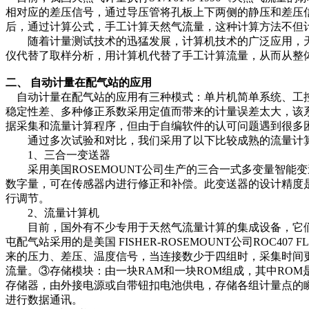
相对应的差压信号，通过导压管将孔板上下两侧的静压和差压
后，通过计算公式，手工计算天然气流量，这种计算方法不但
随着计量测试技术的迅猛发展，计算机技术的广泛应用，天
仪代替了取样分析，用计算机代替了手工计算流量，从而从整
二、 自动计量在配气站的应用
自动计量在配气站的应用有三种模式：单片机简单系统、工控
稳定性差、多种修正系数采用定值而带来的计量误差太大，该系
据采集和流量计算程序，但由于自编软件的认可问题遇到很多
通过多次试验和对比，我们采用了以下比较成熟的流量计算
1、三合一变送器
采用美国ROSEMOUNT公司生产的三合一式多变量智能变
数字量，可在传感器内进行修正和补偿。此变送器的设计精度是0
行调节。
2、流量计算机
目前，国外有不少专用于天然气流量计算的集成设备，它们
屯配气站采用的是美国 FISHER-ROSEMOUNT公司RO
来的压力、差压、温度信号，当连接数少于四组时，采集时间
流量。③存储模块：由一块RAM和一块ROM组成，其中ROM是
存储器，由外接电源或自带钮扣电池供电，存储各组计量点的瞬时
进行数据通讯。