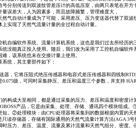
信号分别传送到双波纹管差压计的高低压室，由两只表笔在开方
计量误差大，人为因素多，而且故障频繁，管理难度大，
然气自动计量成为了可能，采用差压、压力变送器代替了双波纹
体上实现了天然气流量计量的全过程自动计量。
机自编软件系统、流量计算机系统，这也是我们过去所经历的
统没能真正投入使用。随后，我们改为采用了工控机自编软件系统
困难，该系统也未在交接计量上使用。
系统，其主要部件如下：
送器，它将压阻式绝压传感器和电容式差压传感器和四线制RT
.075级，可同时采集静压、差压和温度三个参数，并支持 H
的构成大至相同，都是通过采集的压力、差压和温度和密度计算
C407 FLOBOSS产品，它是由采集、处理、存储、通讯四个模块
更短。②处理模块：由CPU处理器将采集到的数据根据内置的天
只读存储器，存储有国际通用的天然气流量计算方法(AGA 3号报
压力、差压、温度、流量及累计流量和天然气组分、密度。④通讯