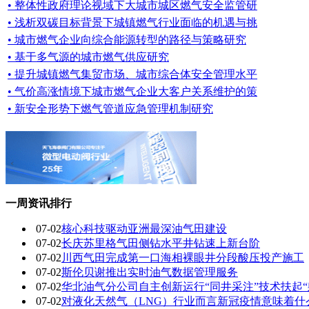
• 整体性政府理论视域下大城市城区燃气安全监管研
• 浅析双碳目标背景下城镇燃气行业面临的机遇与挑
• 城市燃气企业向综合能源转型的路径与策略研究
• 基于多气源的城市燃气供应研究
• 提升城镇燃气集贸市场、城市综合体安全管理水平
• 气价高涨情境下城市燃气企业大客户关系维护的策
• 新安全形势下燃气管道应急管理机制研究
一周资讯排行
07-02
核心科技驱动亚洲最深油气田建设
07-02
长庆苏里格气田侧钻水平井钻速上新台阶
07-02
川西气田完成第一口海相裸眼井分段酸压投产施工
07-02
斯伦贝谢推出实时油气数据管理服务
07-02
华北油气分公司自主创新运行“同井采注”技术扶起“
07-02
对液化天然气（LNG）行业而言新冠疫情意味着