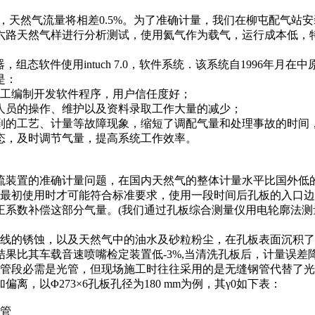
然气流量将相差0.5%。为了准确计量，我们在柳屯配气站安装
六路天然气样进行分析测试，使用氦气作为载气，运行成本低，
彩色显示器，组态软件使用intuch 7.0，软件系统．该系统自19
是：
工编制开发软件程序，用户信任度好；
人员的操作、维护以及资料录取工作大量的减少；
的工艺、计量等故障现象，缩短了调配气量和处理事故的时间
，及时调节气量，提高系统工作效率。
装置的准确计量问题，在国内天然气的整体计量水平比国外低的
初使用时才可能符合标准要求，使用一段时间后孔板的入口边
系数补偿这部分气量。(我们通过孔板综合测量仪用电轮廓法测
的锈蚀，以及天然气中的油水及砂粒粉尘，在孔板表面沉积了
比其车载音速喷嘴检定装置低-3%,当清洗孔板后，计量误差降
段必需是光管，但现场施工时往往采用的是无缝钢管代替了光
，以Φ273×6孔板孔径为180 mm为例，其γ0如下表：
管