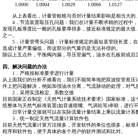
1.0000 1.0004 1.0029 1.0066 1.0127
从上表看出，计量管粗糙与否对计量结果影响是相当大的，
4．节流装置取压孔问题：我们在计量不断求精的过程中，发
发现孔板厚度比一般的孔板要厚得多，接近标准规定的最大值
之一。
5．计量管弯头问题：计量标准规定的最短直管段长度，在现
造成计量严重偏低，而这部分的气量仍是无法补偿的。
除以上五点外，平衡阀内漏，导压管漏气，油水在孔板前或后
四、解决问题的办法
1．严格按标准要求进行计量
从上面我们的分析不难看出，我们不能简单地把双波纹管差压
件上把问题解决，例如加强油水分离，气流脉动的处理，对气
2．采用实流检定、系数交接
目前国家正在制定《天然气计量系统技术要求》国家标准，这
统整体与天然气标准装置(如音速喷嘴、气涡轮等)串联，进行
日常计量交接就可以在实际流量计量结果上乘以流量计系数F
3．统一制定天然气流量计算软件包
目前天然气流量计算方法很多，开发软件的单位也很多，标准
程序和软件包，便于具体的各个用户的软件测试和比对。