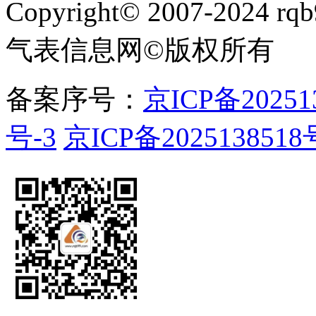
Copyright
©
2007-2024 rqb9
气表信息网
©
版权所有
备案序号：
京ICP备20251
号-3
京ICP备2025138518