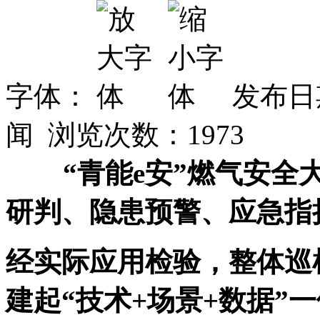
字体：
发布日期
闻 浏览次数：
1973
“青能e安”燃气安
研判、隐患预警、应急指
经实际应用检验，整体巡
建起“技术+场景+数据”