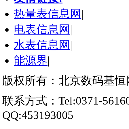
热量表信息网
|
电表信息网
|
水表信息网
|
能源界
|
版权所有：北京数码基恒
联系方式：Tel:0371-561609
QQ:453193005