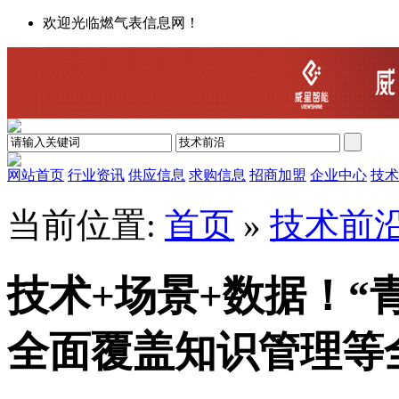
欢迎光临燃气表信息网！
网站首页
行业资讯
供应信息
求购信息
招商加盟
企业中心
技术
当前位置:
首页
»
技术前
技术+场景+数据！“
全面覆盖知识管理等