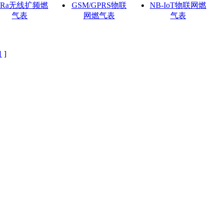
oRa无线扩频燃
GSM/GPRS物联
NB-IoT物联网燃
气表
网燃气表
气表
口
]