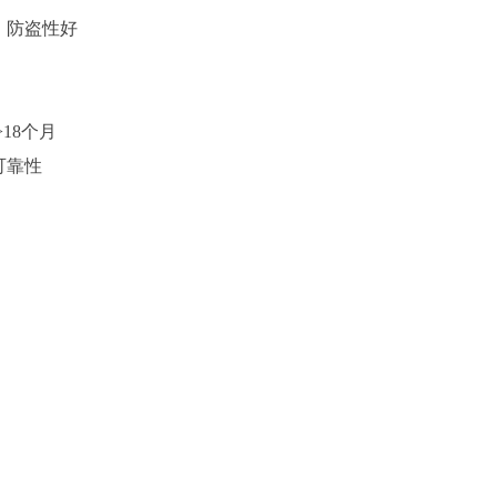
；防盗性好
18个月
可靠性