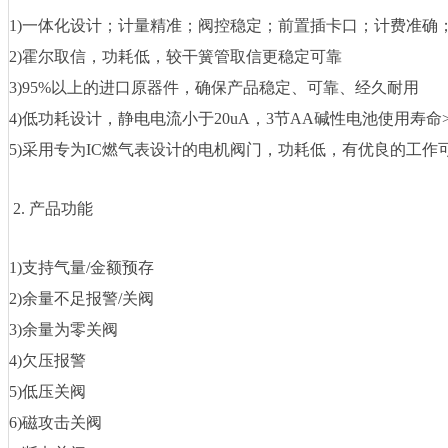
1)一体化设计；计量精准；阀控稳定；前置插卡口；计费准确
2)霍尔取信，功耗低，较干簧管取信更稳定可靠
3)95%以上的进口原器件，确保产品稳定、可靠、经久耐用
4)低功耗设计，静电电流小于20uA，3节AA碱性电池使用寿命>
5)采用专为IC燃气表设计的电机阀门，功耗低，有优良的工作
2. 产品功能
1)支持气量/金额预存
2)余量不足报警/关阀
3)余量为零关阀
4)欠压报警
5)低压关阀
6)磁攻击关阀