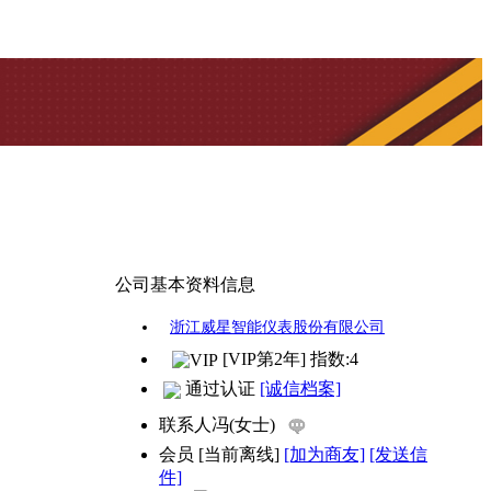
公司基本资料信息
浙江威星智能仪表股份有限公司
[VIP第2年] 指数:4
通过认证
[诚信档案]
联系人
冯(女士)
会员
[
当前离线
]
[加为商友]
[发送信
件]