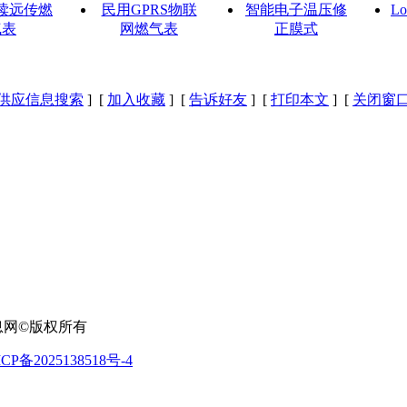
读远传燃
民用GPRS物联
智能电子温压修
L
气表
网燃气表
正膜式
供应信息搜索
] [
加入收藏
] [
告诉好友
] [
打印本文
] [
关闭窗
信息网
©
版权所有
CP备2025138518号-4