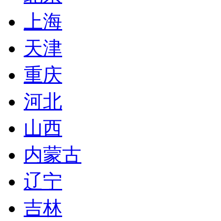
上海
天津
重庆
河北
山西
内蒙古
辽宁
吉林