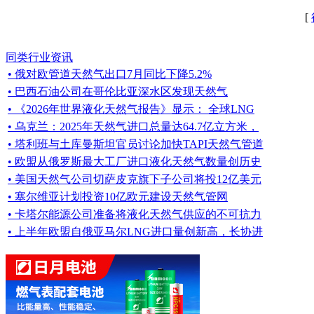
[
同类行业资讯
• 俄对欧管道天然气出口7月同比下降5.2%
• 巴西石油公司在哥伦比亚深水区发现天然气
• 《2026年世界液化天然气报告》显示： 全球LNG
• 乌克兰：2025年天然气进口总量达64.7亿立方米，
• 塔利班与土库曼斯坦官员讨论加快TAPI天然气管道
• 欧盟从俄罗斯最大工厂进口液化天然气数量创历史
• 美国天然气公司切萨皮克旗下子公司将投12亿美元
• 塞尔维亚计划投资10亿欧元建设天然气管网
• 卡塔尔能源公司准备将液化天然气供应的不可抗力
• 上半年欧盟自俄亚马尔LNG进口量创新高，长协进