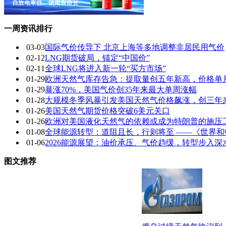
一周资讯排行
03-03
国际气价传导下 北京上海等多地调整非居民用气价
02-12
LNG期货破局，锚定“中国价”
02-11
全球LNG将进入新一轮“买方市场”
01-29
欧洲天然气库存告急：提取量创五年新高，价格单月
01-29
暴涨70%，美国气价创35年来最大单周涨幅
01-28
大规模冬季风暴引发美国天然气价格飙涨，创三年来
01-26
美国天然气期货价格突破6美元关口
01-26
欧洲对美国液化天然气的依赖或成为特朗普的施压
01-08
全球能源转型：道阻且长，行则将至 ——《世界和中国
01-06
2026能源展望：油价承压、气价趋缓，转型步入深
图文推荐