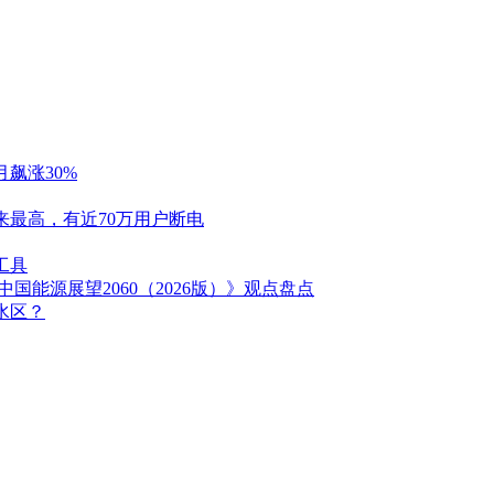
飙涨30%
最高，有近70万用户断电
工具
能源展望2060（2026版）》观点盘点
水区？