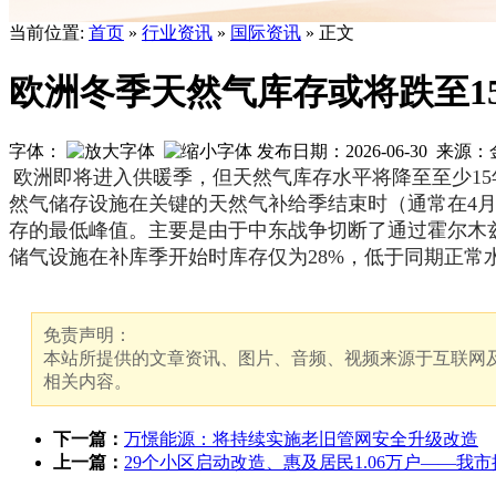
当前位置:
首页
»
行业资讯
»
国际资讯
» 正文
欧洲冬季天然气库存或将跌至1
字体：
发布日期：2026-06-30 来
欧洲即将进入供暖季，但
天然气
库存水平将降至至少1
然气储存设施在关键的天然气补给季结束时（通常在4月至
存的最低峰值。主要是由于中东战争切断了通过霍尔木
储气设施在补库季开始时库存仅为28%，低于同期正常水
免责声明：
本站所提供的文章资讯、图片、音频、视频来源于互联网及
相关内容。
下一篇：
万憬能源：将持续实施老旧管网安全升级改造
上一篇：
29个小区启动改造、惠及居民1.06万户——我