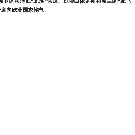
波罗的海海底“北溪”管道、
过境白俄罗斯和波兰的“亚马
管道向欧洲国家输气。