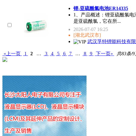
锂-亚硫酰氯电池ER14335
1、产品概述：锂亚硫酰氯电
是亚硫酰氯，它在所...
2026-07-07 16:25
[湖北武汉市]
武汉孚特锂能科技有限
«上一页
1
2
…
3
4
5
6
7
…
8
9
下一页»
共83条/