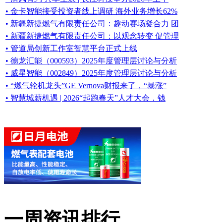
• 金卡智能接受投资者线上调研 海外业务增长62%
• 新疆新捷燃气有限责任公司：趣动赛场凝合力 团
• 新疆新捷燃气有限责任公司：以观念转变 促管理
• 管道局创新工作室智慧平台正式上线
• 德龙汇能（000593）2025年度管理层讨论与分析
• 威星智能（002849）2025年度管理层讨论与分析
• “燃气轮机龙头”GE Vernova财报来了，“暴涨”
• 智慧城薪机遇 | 2026“起跑春天”人才大会，钱
一周资讯排行