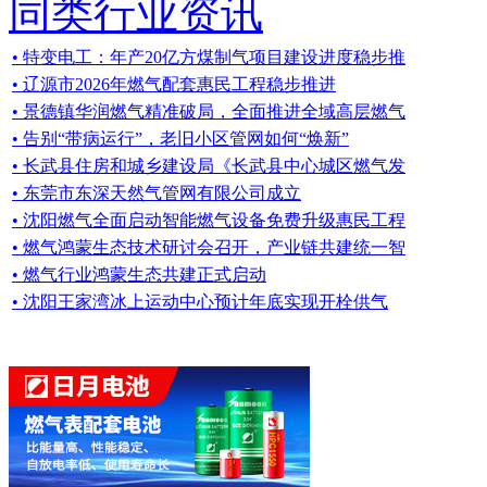
同类行业资讯
• 特变电工：年产20亿方煤制气项目建设进度稳步推
• 辽源市2026年燃气配套惠民工程稳步推进
• 景德镇华润燃气精准破局，全面推进全域高层燃气
• 告别“带病运行”，老旧小区管网如何“焕新”
• 长武县住房和城乡建设局《长武县中心城区燃气发
• 东莞市东深天然气管网有限公司成立
• 沈阳燃气全面启动智能燃气设备免费升级惠民工程
• 燃气鸿蒙生态技术研讨会召开，产业链共建统一智
• 燃气行业鸿蒙生态共建正式启动
• 沈阳王家湾冰上运动中心预计年底实现开栓供气