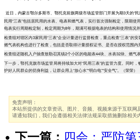
近日，
内蒙
古
鄂尔多斯市、鄂托克前旗两级市场监管部门开展为期3天的“民
民用“三表”包括居民用的水表、电表和燃气表，实行首次强制检定，限期使
电表实行周期检定制，检定周期为8年，期满可根据电表的结构和使用情况
检查组对辖区内3家民用“三表”企业计量进行监督检查，重点检查“三表”
燃气表机构也进行了检查，包括是否取得计量授权证书、是否在授权范围内
检查组还随机入户抽查敖勒召其镇2个小区的电能表44块、水表32块、燃气
下一步，鄂托克旗市场监管局将持续加大对“民用三表”的监管力度。同时
护好人民群众的切身利益，让群众用上“放心水”“明白电”“安全气”。（荣荣）
免责声明：
本站所提供的文章资讯、图片、音频、视频来源于互联网及
请通知我们，我们会遵循相关法律法规采取措施删除相关
下一篇：
四会：严防第