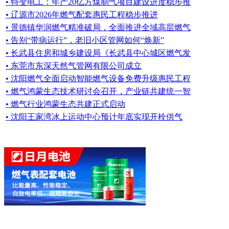
• 特变电工：年产20亿方煤制气项目建设进度稳步推
• 辽源市2026年燃气配套惠民工程稳步推进
• 景德镇华润燃气精准破局，全面推进全域高层燃气
• 告别“带病运行”，老旧小区管网如何“焕新”
• 长武县住房和城乡建设局《长武县中心城区燃气发
• 东莞市东深天然气管网有限公司成立
• 沈阳燃气全面启动智能燃气设备免费升级惠民工程
• 燃气鸿蒙生态技术研讨会召开，产业链共建统一智
• 燃气行业鸿蒙生态共建正式启动
• 沈阳王家湾冰上运动中心预计年底实现开栓供气