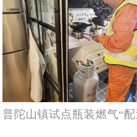
普陀山镇试点瓶装燃气“配