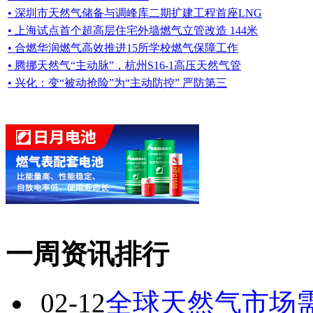
• 深圳市天然气储备与调峰库二期扩建工程首座LNG
• 上海试点首个超高层住宅外墙燃气立管改造 144米
• 合燃华润燃气高效推进15所学校燃气保障工作
• 腾挪天然气“主动脉”，杭州S16-1高压天然气管
• 兴化：变“被动抢险”为“主动防控” 严防第三
一周资讯排行
02-12
全球天然气市场