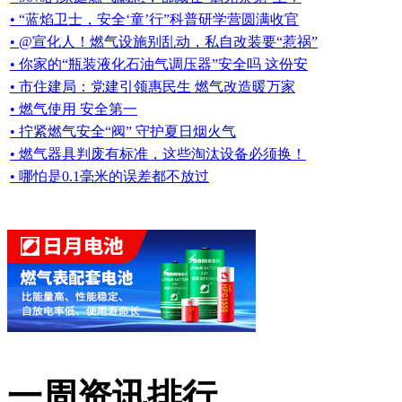
• “蓝焰卫士，安全‘童’行”科普研学营圆满收官
• @宣化人！燃气设施别乱动，私自改装要“惹祸”
• 你家的“瓶装液化石油气调压器”安全吗 这份安
• 市住建局：党建引领惠民生 燃气改造暖万家
• 燃气使用 安全第一
• 拧紧燃气安全“阀” 守护夏日烟火气
• 燃气器具判废有标准，这些淘汰设备必须换！
• 哪怕是0.1毫米的误差都不放过
一周资讯排行