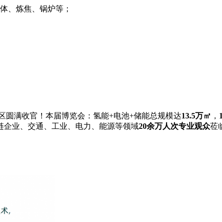
气体、炼焦、锅炉等；
A区圆满收官！本届博览会：氢能+电池+储能总规模达
13.5万㎡
，
链企业、交通、工业、电力、能源等领域
20余万人次专业观众
莅