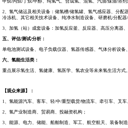
甲烷/丙烷/丁烷/甲醇、纯氢气、合成氢、混氢、汽油/煤油/溶
2、氢气储运及相关设备：储氢槽/储氢罐、氢气感应器、分配
冷冻机、其它相关技术设备、纯净水制造设备、研磨机/分配器/
3、加氢（站）成套设备：加氢反应釜、反应器、高压分离器
五、评估/测试/分析：
单电池测试设备、电子负载仪器、氢器传感器、气体分析设备、
六、氢能生活类：
重点展示氢生活、氢健康、氢医学、氢农业等未来氢生活方式
【
观众来源
】：
1、氢能源汽车、客车、轻/中/重型载货/物流车、牵引车、叉
2、氢产业制造商、贸易商、投融资机构；
3、能源、电力、储能、船舶制造、军工、航空航天、装备制