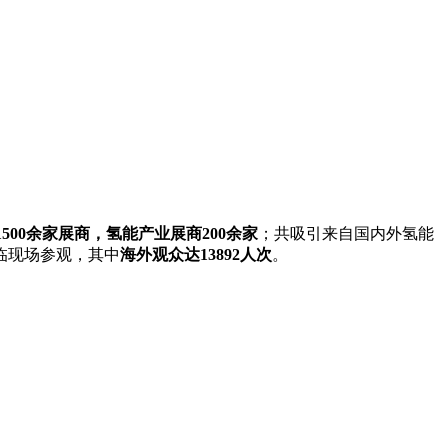
1500余家展商，氢能产业展商200余家
；共吸引来自国内外氢能
临现场参观，其中
海外观众达13892人次
。