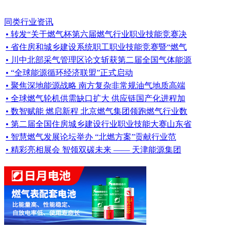
同类行业资讯
• 转发“关于燃气杯第六届燃气行业职业技能竞赛决
• 省住房和城乡建设系统职工职业技能竞赛暨“燃气
• 川中北部采气管理区论文斩获第二届全国气体能源
• “全球能源循环经济联盟”正式启动
• 聚焦深地能源战略 南方复杂非常规油气地质高端
• 全球燃气轮机供需缺口扩大 供应链国产化进程加
• 数智赋能 燃启新程 北京燃气集团领跑燃气行业数
• 第二届全国住房城乡建设行业职业技能大赛山东省
• 智慧燃气发展论坛举办 “北燃方案”贡献行业范
• 精彩亮相展会 智领双碳未来 —— 天津能源集团