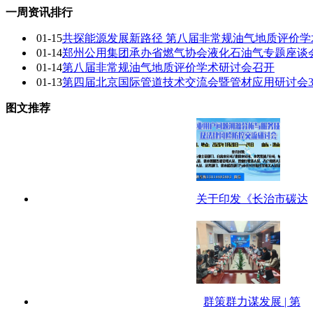
一周资讯排行
01-15
共探能源发展新路径 第八届非常规油气地质评价
01-14
郑州公用集团承办省燃气协会液化石油气专题座谈会 
01-14
第八届非常规油气地质评价学术研讨会召开
01-13
第四届北京国际管道技术交流会暨管材应用研讨会
图文推荐
关于印发《长治市碳达
群策群力谋发展 | 第