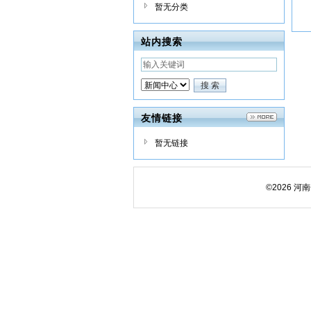
暂无分类
站内搜索
友情链接
暂无链接
©2026 